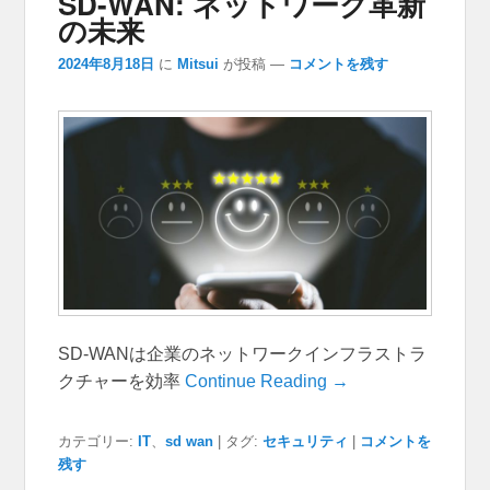
SD-WAN: ネットワーク革新
の未来
2024年8月18日
に
Mitsui
が投稿
—
コメントを残す
SD-WANは企業のネットワークインフラストラ
クチャーを効率
Continue Reading →
カテゴリー:
IT
、
sd wan
|
タグ:
セキュリティ
|
コメントを
残す