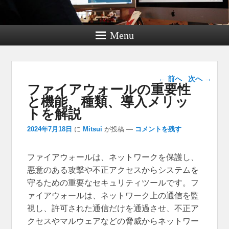
Menu
投稿ナビゲー
←
前へ
次へ
→
ファイアウォールの重要性
ション
と機能、種類、導入メリッ
トを解説
2024年7月18日
に
Mitsui
が投稿
—
コメントを残す
ファイアウォールは、ネットワークを保護し、
悪意のある攻撃や不正アクセスからシステムを
守るための重要なセキュリティツールです。
フ
ァイアウォールは、ネットワーク上の通信を監
視し、許可された通信だけを通過させ、不正ア
クセスやマルウェアなどの脅威からネットワー